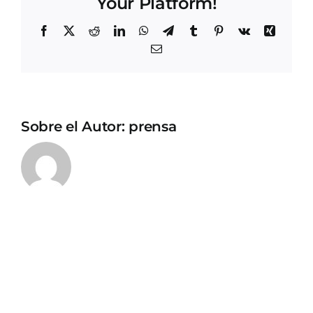
Your Platform!
Facebook
X
Reddit
LinkedIn
WhatsApp
Telegram
Tumblr
Pinterest
Vk
Xing
Correo
electrónico
Sobre el Autor:
prensa