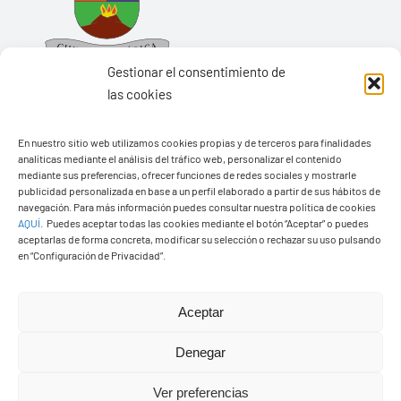
Gestionar el consentimiento de
las cookies
En nuestro sitio web utilizamos cookies propias y de terceros para finalidades
Ayuntamiento de Yaiza
analíticas mediante el análisis del tráfico web, personalizar el contenido
mediante sus preferencias, ofrecer funciones de redes sociales y mostrarle
Pza. de Los Remedios, 1
publicidad personalizada en base a un perfil elaborado a partir de sus hábitos de
navegación. Para más información puedes consultar nuestra política de cookies
35570 – Yaiza
AQUÍ
.
Puedes aceptar todas las cookies mediante el botón “Aceptar” o puedes
Tel:
928 83 62 20
aceptarlas de forma concreta, modificar su selección o rechazar su uso pulsando
en “Configuración de Privacidad”.
Toggle
Aceptar
Navigation
© Copyright2026 Ayuntamiento de Yaiza - Todos los
Transparencia
Denegar
derechos reservads
Ver preferencias