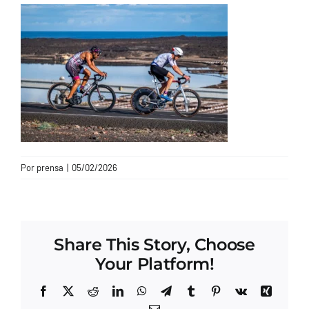
CONTACTO
Por
prensa
|
05/02/2026
Share This Story, Choose
Your Platform!
Facebook
X
Reddit
LinkedIn
WhatsApp
Telegram
Tumblr
Pinterest
Vk
Xing
Correo