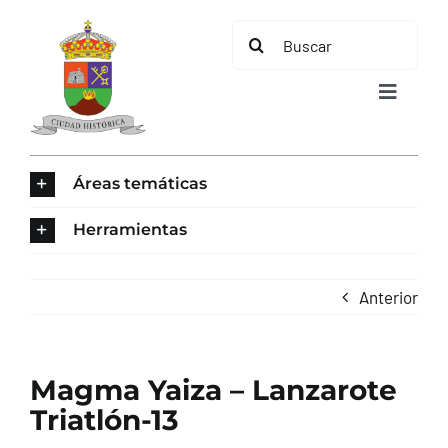
Saltar
Buscar:
al
contenido
Toggle
Navigat
INICIO
Áreas temáticas
ÁREAS TEMÁTICAS
Herramientas
EL MUNICIPIO
Anterior
AYUNTAMIENTO
Magma Yaiza – Lanzarote
TURISMO
Triatlón-13