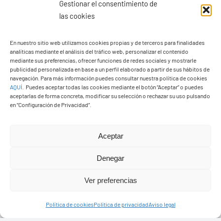
Gestionar el consentimiento de
las cookies
En nuestro sitio web utilizamos cookies propias y de terceros para finalidades
analíticas mediante el análisis del tráfico web, personalizar el contenido
Ayuntamiento de Yaiza
mediante sus preferencias, ofrecer funciones de redes sociales y mostrarle
Pza. de Los Remedios, 1
publicidad personalizada en base a un perfil elaborado a partir de sus hábitos de
navegación. Para más información puedes consultar nuestra política de cookies
35570 – Yaiza
AQUÍ
.
Puedes aceptar todas las cookies mediante el botón “Aceptar” o puedes
Tel:
928 83 62 20
aceptarlas de forma concreta, modificar su selección o rechazar su uso pulsando
en “Configuración de Privacidad”.
Toggle
Aceptar
Navigation
© Copyright2026 Ayuntamiento de Yaiza - Todos los
Transparencia
Denegar
derechos reservads
Ver preferencias
Aviso legal
Diseño web Solucionet.com
&
Cibernatural
Política de cookies
Política de privacidad
Aviso legal