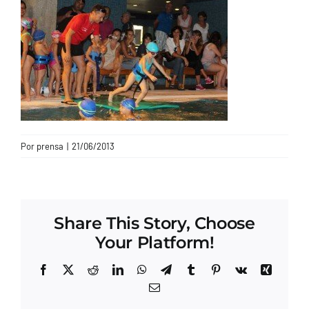
CONTACTO
Por
prensa
|
21/06/2013
Share This Story, Choose
Your Platform!
Facebook
X
Reddit
LinkedIn
WhatsApp
Telegram
Tumblr
Pinterest
Vk
Xing
Correo
electrónico