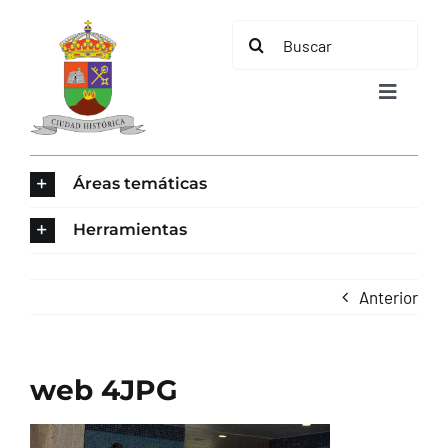
Saltar
Buscar:
al
contenido
Toggle
Navigat
INICIO
Áreas temáticas
ÁREAS TEMÁTICAS
Herramientas
EL MUNICIPIO
Anterior
AYUNTAMIENTO
web 4JPG
TURISMO