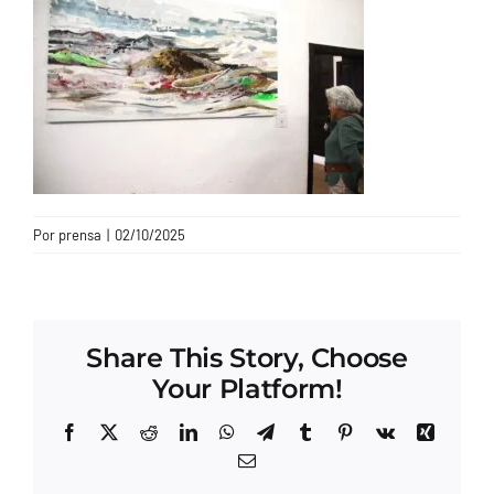
CONTACTO
Por
prensa
|
02/10/2025
Share This Story, Choose
Your Platform!
Facebook
X
Reddit
LinkedIn
WhatsApp
Telegram
Tumblr
Pinterest
Vk
Xing
Correo
electrónico