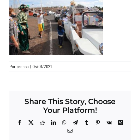
CONTACTO
Por
prensa
|
05/01/2021
Share This Story, Choose
Your Platform!
Facebook
X
Reddit
LinkedIn
WhatsApp
Telegram
Tumblr
Pinterest
Vk
Xing
Correo
electrónico