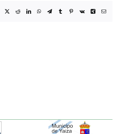
Facebook
X
Reddit
LinkedIn
WhatsApp
Telegram
Tumblr
Pinterest
Vk
Xing
Correo
electrónico