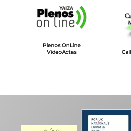
Plenos OnLine
VideoActas
Cal