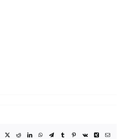
Facebook
X
Reddit
LinkedIn
WhatsApp
Telegram
Tumblr
Pinterest
Vk
Xing
Correo