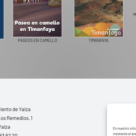
OSFERA
PASEOS EN CAMELLO
LIVING IN SPAIN
ento de Yaiza
Los Remedios, 1
Yaiza
En nuestro siti
mediante el aná
83 62 20