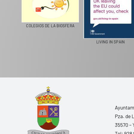
ICIPAL DE UGA
LANZAROTE RECICLA
COLEGIOS DE LA BI
Ayuntami
Pza. de 
35570 – 
Tel:
928 