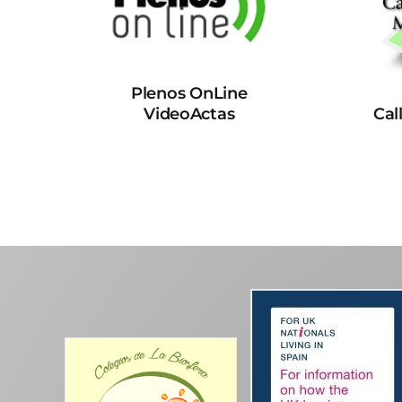
Plenos OnLine
VideoActas
Cal