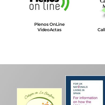
Plenos OnLine
VideoActas
Cal