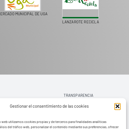
ERCADO MUNICIPAL DE UGA
LANZAROTE RECICLA
COLEGI
TRANSPARENCIA
Gestionar el consentimiento de las cookies
AVISO LEGAL
o web utilizamos cookies propias y de terceros para finalidades analíticas
POLÍTICA DE PRIVACIDAD
lisis del tráfico web, personalizar el contenido mediante sus preferencias, ofrecer