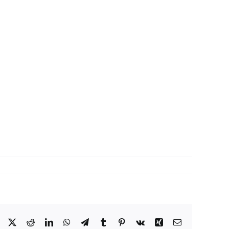
Facebook
X
Reddit
LinkedIn
WhatsApp
Telegram
Tumblr
Pinterest
Vk
Xing
Correo