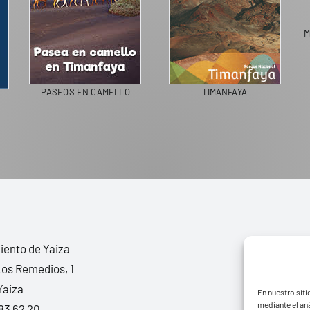
M
PASEOS EN CAMELLO
TIMANFAYA
ento de Yaiza
Los Remedios, 1
Yaiza
En nuestro siti
mediante el aná
83 62 20