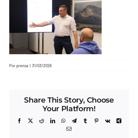
CONTACTO
Por
prensa
|
31/03/2026
Share This Story, Choose
Your Platform!
Facebook
X
Reddit
LinkedIn
WhatsApp
Telegram
Tumblr
Pinterest
Vk
Xing
Correo
electrónico