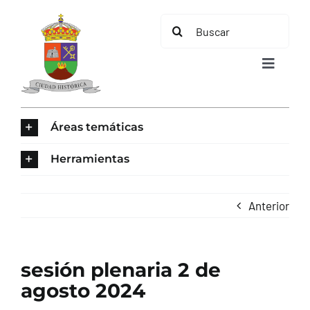
Saltar
Buscar:
al
contenido
Toggle
Navigat
INICIO
Áreas temáticas
ÁREAS TEMÁTICAS
Herramientas
EL MUNICIPIO
Anterior
AYUNTAMIENTO
sesión plenaria 2 de
TURISMO
agosto 2024