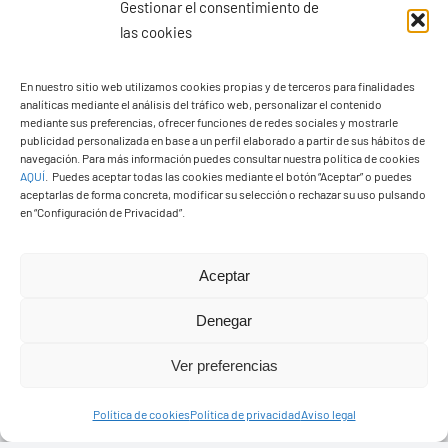
Gestionar el consentimiento de
las cookies
En nuestro sitio web utilizamos cookies propias y de terceros para finalidades
analíticas mediante el análisis del tráfico web, personalizar el contenido
Ayuntamiento de Yaiza
mediante sus preferencias, ofrecer funciones de redes sociales y mostrarle
Pza. de Los Remedios, 1
publicidad personalizada en base a un perfil elaborado a partir de sus hábitos de
navegación. Para más información puedes consultar nuestra política de cookies
35570 – Yaiza
AQUÍ
.
Puedes aceptar todas las cookies mediante el botón “Aceptar” o puedes
Tel:
928 83 62 20
aceptarlas de forma concreta, modificar su selección o rechazar su uso pulsando
en “Configuración de Privacidad”.
Toggle
Aceptar
Navigation
© Copyright2026 Ayuntamiento de Yaiza - Todos los
Transparencia
Denegar
derechos reservads
Ver preferencias
Aviso legal
Diseño web Solucionet.com
&
Cibernatural
Política de cookies
Política de privacidad
Aviso legal