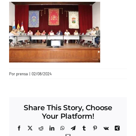
CONTACTO
Por
prensa
|
02/08/2024
Share This Story, Choose
Your Platform!
Facebook
X
Reddit
LinkedIn
WhatsApp
Telegram
Tumblr
Pinterest
Vk
Xing
Correo