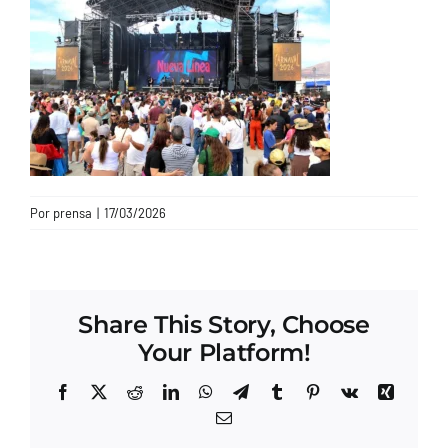
CONTACTO
Por
prensa
|
17/03/2026
Share This Story, Choose
Your Platform!
Facebook
X
Reddit
LinkedIn
WhatsApp
Telegram
Tumblr
Pinterest
Vk
Xing
Correo
electrónico