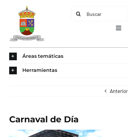
Saltar
Buscar:
al
contenido
Toggle
Navigat
INICIO
Áreas temáticas
ÁREAS TEMÁTICAS
Herramientas
EL MUNICIPIO
Anterior
AYUNTAMIENTO
Carnaval de Día
TURISMO