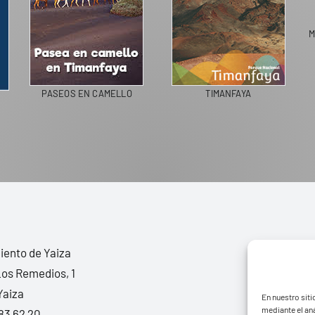
M
PASEOS EN CAMELLO
TIMANFAYA
ento de Yaiza
Los Remedios, 1
Yaiza
En nuestro siti
mediante el aná
83 62 20