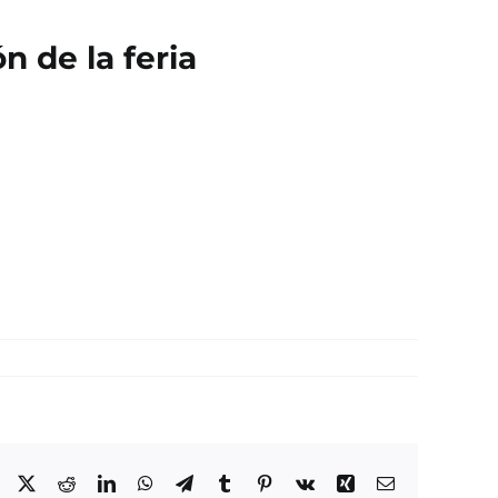
n de la feria
Facebook
X
Reddit
LinkedIn
WhatsApp
Telegram
Tumblr
Pinterest
Vk
Xing
Correo