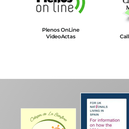
Plenos OnLine
VideoActas
Cal