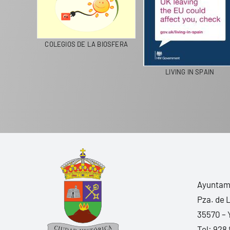
CICLA
COLEGIOS DE LA BIOSFERA
LIVING IN SPAIN
Ayuntami
Pza. de 
35570 – 
Tel:
928 