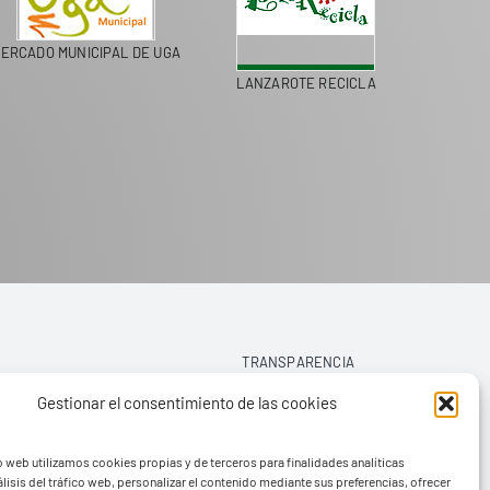
ERCADO MUNICIPAL DE UGA
LANZAROTE RECICLA
COLEGI
TRANSPARENCIA
Gestionar el consentimiento de las cookies
AVISO LEGAL
o web utilizamos cookies propias y de terceros para finalidades analíticas
POLÍTICA DE PRIVACIDAD
lisis del tráfico web, personalizar el contenido mediante sus preferencias, ofrecer