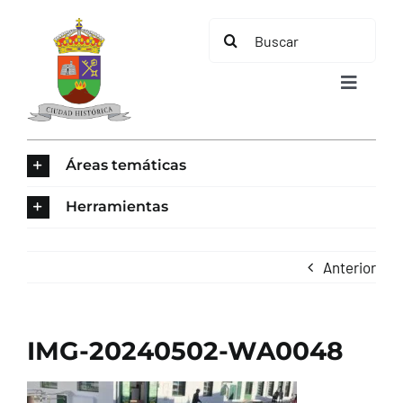
Saltar
Buscar:
al
contenido
Toggle
Navigat
INICIO
Áreas temáticas
ÁREAS TEMÁTICAS
Herramientas
EL MUNICIPIO
Anterior
AYUNTAMIENTO
IMG-20240502-WA0048
TURISMO