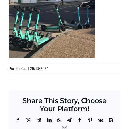
CONTACTO
Por
prensa
|
29/10/2024
Share This Story, Choose
Your Platform!
Facebook
X
Reddit
LinkedIn
WhatsApp
Telegram
Tumblr
Pinterest
Vk
Xing
Correo