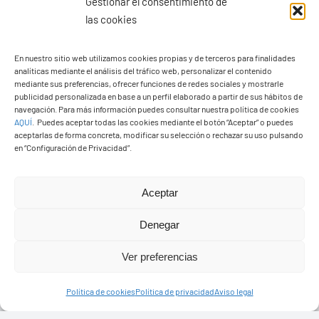
Gestionar el consentimiento de
las cookies
En nuestro sitio web utilizamos cookies propias y de terceros para finalidades
analíticas mediante el análisis del tráfico web, personalizar el contenido
Ayuntamiento de Yaiza
mediante sus preferencias, ofrecer funciones de redes sociales y mostrarle
Pza. de Los Remedios, 1
publicidad personalizada en base a un perfil elaborado a partir de sus hábitos de
navegación. Para más información puedes consultar nuestra política de cookies
35570 – Yaiza
AQUÍ
.
Puedes aceptar todas las cookies mediante el botón “Aceptar” o puedes
Tel:
928 83 62 20
aceptarlas de forma concreta, modificar su selección o rechazar su uso pulsando
en “Configuración de Privacidad”.
Toggle
Aceptar
Navigation
© Copyright2026 Ayuntamiento de Yaiza - Todos los
Transparencia
Denegar
derechos reservads
Ver preferencias
Aviso legal
Diseño web Solucionet.com
&
Cibernatural
Política de cookies
Política de privacidad
Aviso legal
Política de privacidad