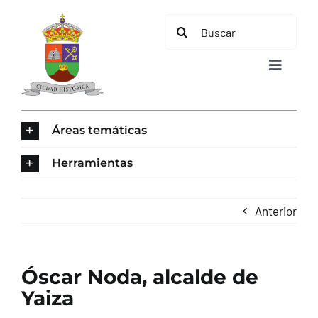
Saltar
Buscar:
al
contenido
Toggle
Navigat
INICIO
Áreas temáticas
ÁREAS TEMÁTICAS
Herramientas
EL MUNICIPIO
Anterior
AYUNTAMIENTO
Óscar Noda, alcalde de
TURISMO
Yaiza