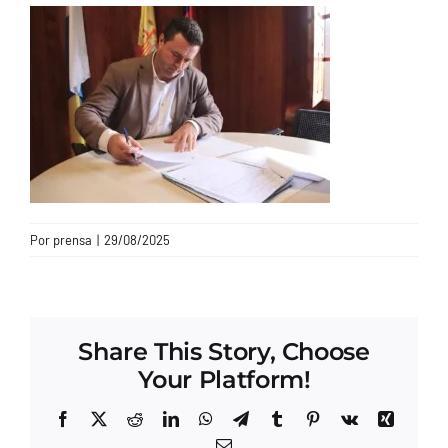
CONTACTO
Por
prensa
|
29/08/2025
Share This Story, Choose
Your Platform!
Facebook
X
Reddit
LinkedIn
WhatsApp
Telegram
Tumblr
Pinterest
Vk
Xing
Correo