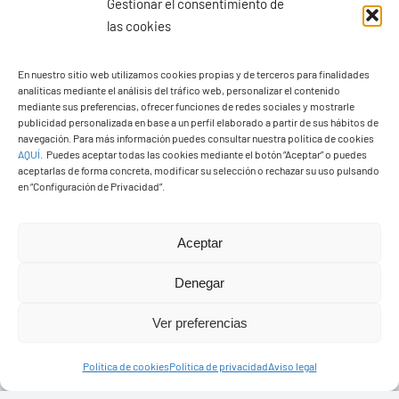
Gestionar el consentimiento de
las cookies
En nuestro sitio web utilizamos cookies propias y de terceros para finalidades
analíticas mediante el análisis del tráfico web, personalizar el contenido
Ayuntamiento de Yaiza
mediante sus preferencias, ofrecer funciones de redes sociales y mostrarle
Pza. de Los Remedios, 1
publicidad personalizada en base a un perfil elaborado a partir de sus hábitos de
navegación. Para más información puedes consultar nuestra política de cookies
35570 – Yaiza
AQUÍ
.
Puedes aceptar todas las cookies mediante el botón “Aceptar” o puedes
Tel:
928 83 62 20
aceptarlas de forma concreta, modificar su selección o rechazar su uso pulsando
en “Configuración de Privacidad”.
Toggle
Aceptar
Navigation
© Copyright2026 Ayuntamiento de Yaiza - Todos los
Transparencia
Denegar
derechos reservads
Ver preferencias
Aviso legal
Diseño web Solucionet.com
&
Cibernatural
Política de cookies
Política de privacidad
Aviso legal
Política de privacidad