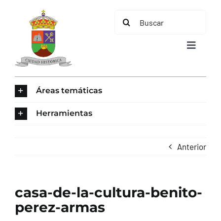
Saltar
Buscar:
al
contenido
Toggle
Navigat
INICIO
Áreas temáticas
ÁREAS TEMÁTICAS
Herramientas
EL MUNICIPIO
Anterior
AYUNTAMIENTO
casa-de-la-cultura-benito-
TURISMO
perez-armas