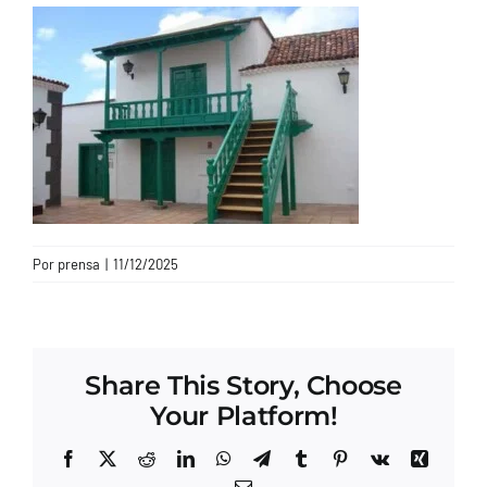
CONTACTO
Por
prensa
|
11/12/2025
Share This Story, Choose
Your Platform!
Facebook
X
Reddit
LinkedIn
WhatsApp
Telegram
Tumblr
Pinterest
Vk
Xing
Correo