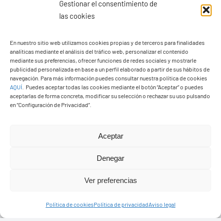
Gestionar el consentimiento de
las cookies
En nuestro sitio web utilizamos cookies propias y de terceros para finalidades
analíticas mediante el análisis del tráfico web, personalizar el contenido
Ayuntamiento de Yaiza
mediante sus preferencias, ofrecer funciones de redes sociales y mostrarle
Pza. de Los Remedios, 1
publicidad personalizada en base a un perfil elaborado a partir de sus hábitos de
navegación. Para más información puedes consultar nuestra política de cookies
35570 – Yaiza
AQUÍ
.
Puedes aceptar todas las cookies mediante el botón “Aceptar” o puedes
Tel:
928 83 62 20
aceptarlas de forma concreta, modificar su selección o rechazar su uso pulsando
en “Configuración de Privacidad”.
Toggle
Aceptar
Navigation
© Copyright2026 Ayuntamiento de Yaiza - Todos los
Transparencia
Denegar
derechos reservads
Ver preferencias
Aviso legal
Diseño web Solucionet.com
&
Cibernatural
Política de cookies
Política de privacidad
Aviso legal