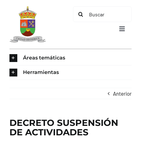
Saltar
Buscar:
al
contenido
Toggle
Navigat
INICIO
Áreas temáticas
ÁREAS TEMÁTICAS
Herramientas
EL MUNICIPIO
Anterior
AYUNTAMIENTO
DECRETO SUSPENSIÓN
TURISMO
DE ACTIVIDADES