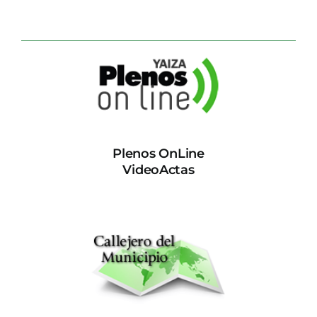
Plenos OnLine
VideoActas