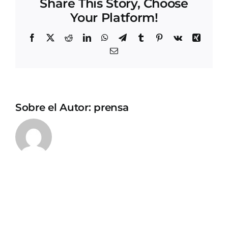
Share This Story, Choose
Your Platform!
Facebook
X
Reddit
LinkedIn
WhatsApp
Telegram
Tumblr
Pinterest
Vk
Xing
Correo
electrónico
Sobre el Autor:
prensa