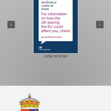
PASEOS EN CA
NG IN SPAIN