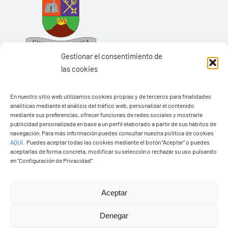
Gestionar el consentimiento de
las cookies
En nuestro sitio web utilizamos cookies propias y de terceros para finalidades
Ayuntamiento de Yaiza
analíticas mediante el análisis del tráfico web, personalizar el contenido
mediante sus preferencias, ofrecer funciones de redes sociales y mostrarle
Pza. de Los Remedios, 1
publicidad personalizada en base a un perfil elaborado a partir de sus hábitos de
35570 – Yaiza
navegación. Para más información puedes consultar nuestra política de cookies
AQUÍ
.
Puedes aceptar todas las cookies mediante el botón “Aceptar” o puedes
Tel:
928 83 62 20
aceptarlas de forma concreta, modificar su selección o rechazar su uso pulsando
en “Configuración de Privacidad”.
Toggle
Aceptar
Navigation
© Copyright2026 Ayuntamiento de Yaiza - Todos los
Transparencia
Denegar
derechos reservads