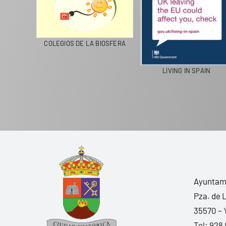
CICLA
COLEGIOS DE LA BIOSFERA
LIVING IN SPAIN
Ayuntami
Pza. de 
35570 – 
Tel:
928 