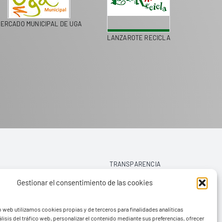
ERCADO MUNICIPAL DE UGA
LANZAROTE RECICLA
COLEGI
TRANSPARENCIA
Gestionar el consentimiento de las cookies
AVISO LEGAL
o web utilizamos cookies propias y de terceros para finalidades analíticas
POLÍTICA DE PRIVACIDAD
lisis del tráfico web, personalizar el contenido mediante sus preferencias, ofrecer