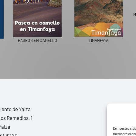
M
PASEOS EN CAMELLO
TIMANFAYA
ento de Yaiza
Los Remedios, 1
Yaiza
En nuestro siti
mediante el aná
83 62 20