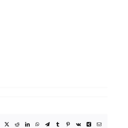
Facebook
X
Reddit
LinkedIn
WhatsApp
Telegram
Tumblr
Pinterest
Vk
Xing
Correo