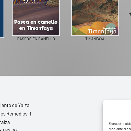
M
PASEOS EN CAMELLO
TIMANFAYA
ento de Yaiza
Los Remedios, 1
Yaiza
En nuestro siti
mediante el aná
83 62 20