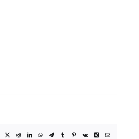
Facebook
X
Reddit
LinkedIn
WhatsApp
Telegram
Tumblr
Pinterest
Vk
Xing
Correo