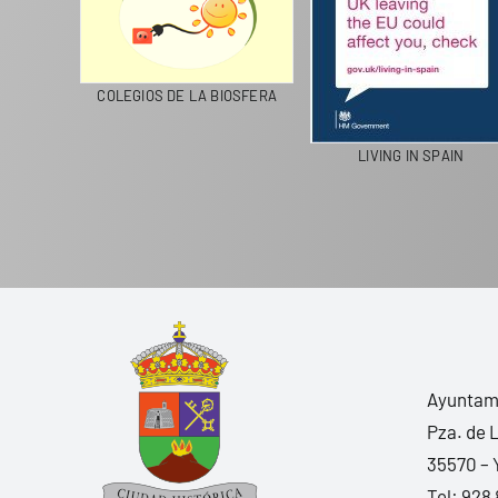
CICLA
COLEGIOS DE LA BIOSFERA
LIVING IN SPAIN
Ayuntami
Pza. de 
35570 – 
Tel:
928 