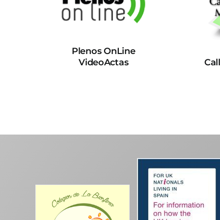
Plenos OnLine
VideoActas
Cal