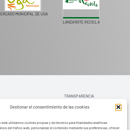
ERCADO MUNICIPAL DE UGA
LANZAROTE RECICLA
COLEGI
TRANSPARENCIA
Gestionar el consentimiento de las cookies
AVISO LEGAL
o web utilizamos cookies propias y de terceros para finalidades analíticas
POLÍTICA DE PRIVACIDAD
lisis del tráfico web, personalizar el contenido mediante sus preferencias, ofrecer