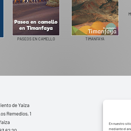
IPAL DE UGA
LANZAROTE RECICLA
COLEGIOS DE LA BIOS
ento de Yaiza
Los Remedios, 1
Yaiza
En nuestro siti
mediante el aná
83 62 20