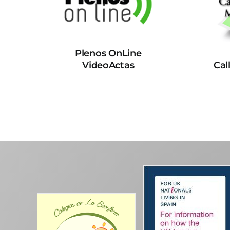
Plenos OnLine
VideoActas
Cal