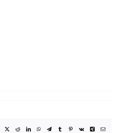
Facebook
X
Reddit
LinkedIn
WhatsApp
Telegram
Tumblr
Pinterest
Vk
Xing
Correo