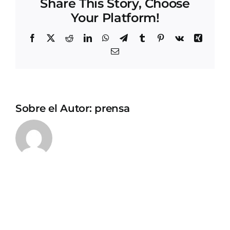
Share This Story, Choose
Your Platform!
Facebook
X
Reddit
LinkedIn
WhatsApp
Telegram
Tumblr
Pinterest
Vk
Xing
Correo
electrónico
Sobre el Autor:
prensa