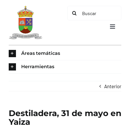
Saltar
Buscar:
al
contenido
Toggle
Navigat
INICIO
Áreas temáticas
ÁREAS TEMÁTICAS
Herramientas
EL MUNICIPIO
Anterior
AYUNTAMIENTO
Destiladera, 31 de mayo en
TURISMO
Yaiza