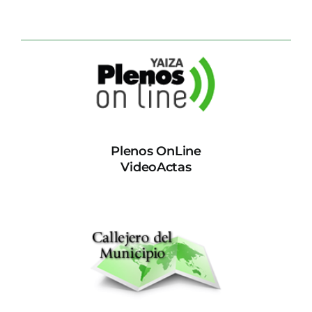
Plenos OnLine
VideoActas