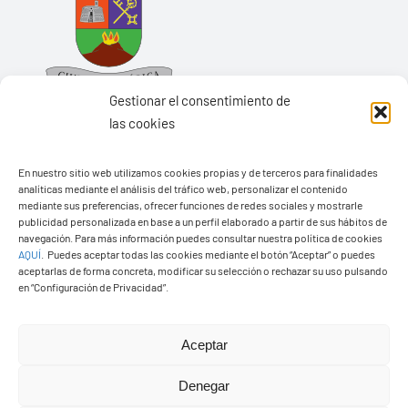
Gestionar el consentimiento de
las cookies
En nuestro sitio web utilizamos cookies propias y de terceros para finalidades
Ayuntamiento de Yaiza
analíticas mediante el análisis del tráfico web, personalizar el contenido
mediante sus preferencias, ofrecer funciones de redes sociales y mostrarle
Pza. de Los Remedios, 1
publicidad personalizada en base a un perfil elaborado a partir de sus hábitos de
navegación. Para más información puedes consultar nuestra política de cookies
35570 – Yaiza
AQUÍ
.
Puedes aceptar todas las cookies mediante el botón “Aceptar” o puedes
Tel:
928 83 62 20
aceptarlas de forma concreta, modificar su selección o rechazar su uso pulsando
en “Configuración de Privacidad”.
Toggle
Aceptar
Navigation
© Copyright2026 Ayuntamiento de Yaiza - Todos los
Transparencia
Denegar
derechos reservads