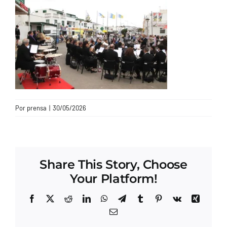
CONTACTO
Por
prensa
|
30/05/2026
Share This Story, Choose
Your Platform!
Facebook
X
Reddit
LinkedIn
WhatsApp
Telegram
Tumblr
Pinterest
Vk
Xing
Correo
electrónico