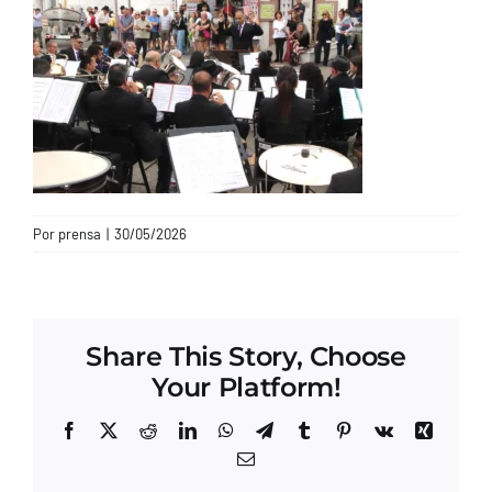
CONTACTO
Por
prensa
|
30/05/2026
Share This Story, Choose
Your Platform!
Facebook
X
Reddit
LinkedIn
WhatsApp
Telegram
Tumblr
Pinterest
Vk
Xing
Correo
electrónico