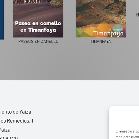
M
PASEOS EN CAMELLO
TIMANFAYA
ento de Yaiza
Los Remedios, 1
Yaiza
En nuestro siti
mediante el aná
83 62 20