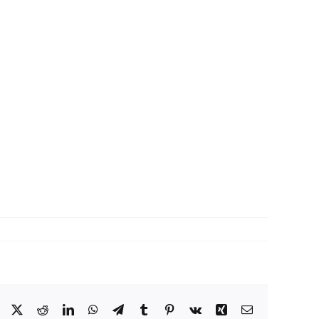
Facebook
X
Reddit
LinkedIn
WhatsApp
Telegram
Tumblr
Pinterest
Vk
Xing
Correo