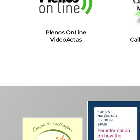
Plenos OnLine
VideoActas
Cal