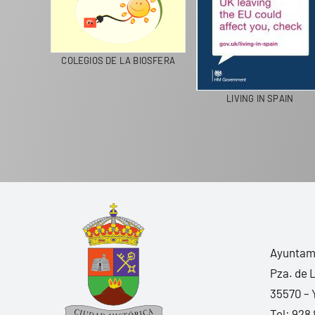
CICLA
COLEGIOS DE LA BIOSFERA
LIVING IN SPAIN
Ayuntami
Pza. de 
35570 – 
Tel:
928 