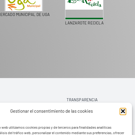
ERCADO MUNICIPAL DE UGA
LANZAROTE RECICLA
COLEGI
TRANSPARENCIA
Gestionar el consentimiento de las cookies
AVISO LEGAL
o web utilizamos cookies propias y de terceros para finalidades analíticas
POLÍTICA DE PRIVACIDAD
lisis del tráfico web, personalizar el contenido mediante sus preferencias, ofrecer