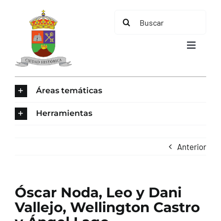
Saltar
Buscar:
al
contenido
Toggle
Navigat
INICIO
Áreas temáticas
ÁREAS TEMÁTICAS
Herramientas
EL MUNICIPIO
Anterior
AYUNTAMIENTO
Óscar Noda, Leo y Dani
TURISMO
Vallejo, Wellington Castro