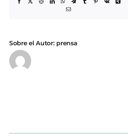
Facebook
X
Reddit
LinkedIn
WhatsApp
Telegram
Tumblr
Pinterest
Vk
Xing
Correo
electrónico
Sobre el Autor:
prensa