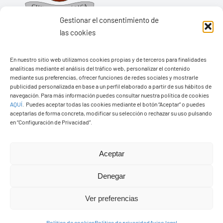
Gestionar el consentimiento de
las cookies
En nuestro sitio web utilizamos cookies propias y de terceros para finalidades
Ayuntamiento de Yaiza
analíticas mediante el análisis del tráfico web, personalizar el contenido
mediante sus preferencias, ofrecer funciones de redes sociales y mostrarle
Pza. de Los Remedios, 1
publicidad personalizada en base a un perfil elaborado a partir de sus hábitos de
navegación. Para más información puedes consultar nuestra política de cookies
35570 – Yaiza
AQUÍ
.
Puedes aceptar todas las cookies mediante el botón “Aceptar” o puedes
Tel:
928 83 62 20
aceptarlas de forma concreta, modificar su selección o rechazar su uso pulsando
en “Configuración de Privacidad”.
Toggle
Aceptar
Navigation
© Copyright2026 Ayuntamiento de Yaiza - Todos los
Transparencia
Denegar
derechos reservads
Ver preferencias
Aviso legal
Diseño web Solucionet.com
&
Cibernatural
Política de cookies
Política de privacidad
Aviso legal