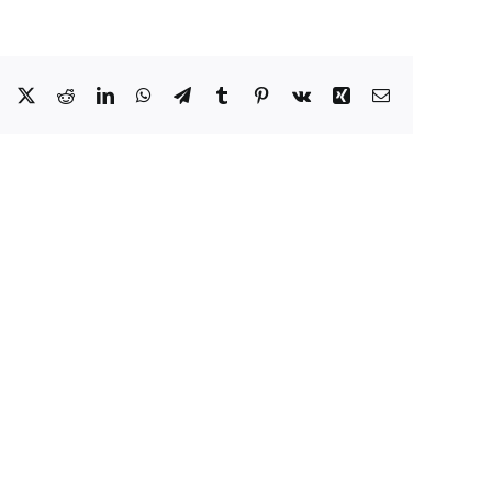
Facebook
X
Reddit
LinkedIn
WhatsApp
Telegram
Tumblr
Pinterest
Vk
Xing
Correo
electrónico