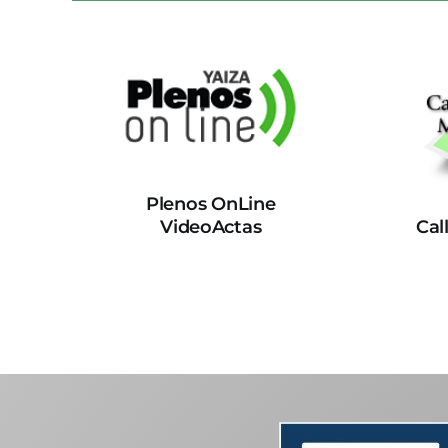
Plenos OnLine
VideoActas
Cal