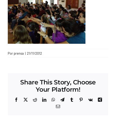
CONTACTO
Por
prensa
|
21/11/2012
Share This Story, Choose
Your Platform!
Facebook
X
Reddit
LinkedIn
WhatsApp
Telegram
Tumblr
Pinterest
Vk
Xing
Correo
electrónico