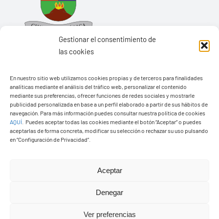
Gestionar el consentimiento de
las cookies
En nuestro sitio web utilizamos cookies propias y de terceros para finalidades
Ayuntamiento de Yaiza
analíticas mediante el análisis del tráfico web, personalizar el contenido
mediante sus preferencias, ofrecer funciones de redes sociales y mostrarle
Pza. de Los Remedios, 1
publicidad personalizada en base a un perfil elaborado a partir de sus hábitos de
navegación. Para más información puedes consultar nuestra política de cookies
35570 – Yaiza
AQUÍ
.
Puedes aceptar todas las cookies mediante el botón “Aceptar” o puedes
Tel:
928 83 62 20
aceptarlas de forma concreta, modificar su selección o rechazar su uso pulsando
en “Configuración de Privacidad”.
Toggle
Aceptar
Navigation
© Copyright2026 Ayuntamiento de Yaiza - Todos los
Transparencia
Denegar
derechos reservads
Ver preferencias