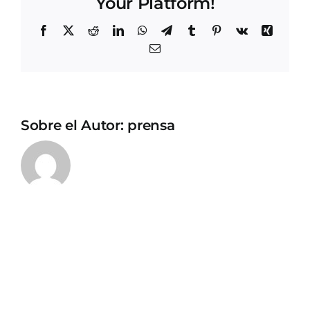
Your Platform!
Facebook
X
Reddit
LinkedIn
WhatsApp
Telegram
Tumblr
Pinterest
Vk
Xing
Correo
electrónico
Sobre el Autor:
prensa