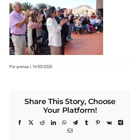
CONTACTO
Por
prensa
|
14/03/2025
Share This Story, Choose
Your Platform!
Facebook
X
Reddit
LinkedIn
WhatsApp
Telegram
Tumblr
Pinterest
Vk
Xing
Correo
electrónico