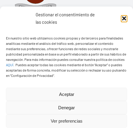
Gestionar el consentimiento de
las cookies
En nuestro sitio web utilizamos cookies propias y de terceros para finalidades
Ayuntamiento de Yaiza
analíticas mediante el análisis del tráfico web, personalizar el contenido
mediante sus preferencias, ofrecer funciones de redes sociales y mostrarle
Pza. de Los Remedios, 1
publicidad personalizada en base a un perfil elaborado a partir de sus hábitos de
navegación. Para más información puedes consultar nuestra política de cookies
35570 – Yaiza
AQUÍ
.
Puedes aceptar todas las cookies mediante el botón “Aceptar” o puedes
Tel:
928 83 62 20
aceptarlas de forma concreta, modificar su selección o rechazar su uso pulsando
en “Configuración de Privacidad”.
Toggle
Aceptar
Navigation
© Copyright2026 Ayuntamiento de Yaiza - Todos los
Transparencia
Denegar
derechos reservads
Ver preferencias
Aviso legal
Diseño web Solucionet.com
&
Cibernatural