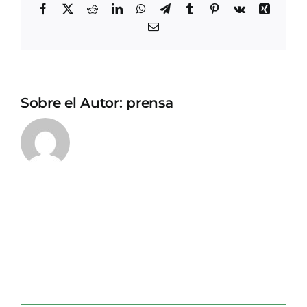
Facebook
X
Reddit
LinkedIn
WhatsApp
Telegram
Tumblr
Pinterest
Vk
Xing
Correo
electrónico
Sobre el Autor:
prensa