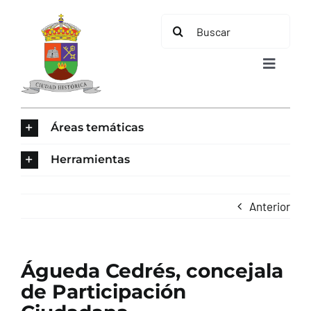
Saltar
Buscar:
al
contenido
Toggle
Navigat
INICIO
Áreas temáticas
ÁREAS TEMÁTICAS
Herramientas
EL MUNICIPIO
Anterior
AYUNTAMIENTO
Águeda Cedrés, concejala
TURISMO
de Participación