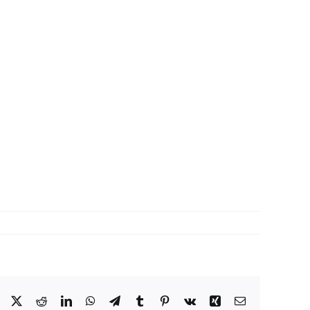
Facebook
X
Reddit
LinkedIn
WhatsApp
Telegram
Tumblr
Pinterest
Vk
Xing
Correo