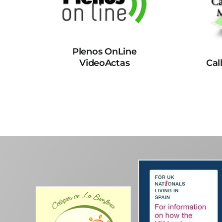
Plenos OnLine
VideoActas
Cal