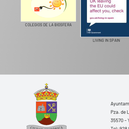
LANZAROTE RECICLA
COLEGIOS DE LA BIOSFERA
L
Ayuntami
Pza. de 
35570 – 
Tel:
928 