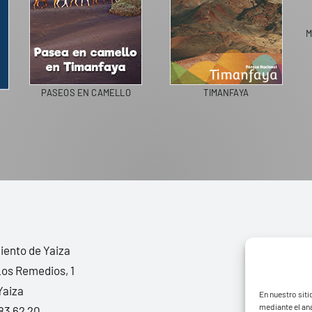
PASEOS EN CAMELLO
TIMAN
IVING IN SPAIN
ento de Yaiza
Los Remedios, 1
Yaiza
En nuestro siti
mediante el aná
83 62 20