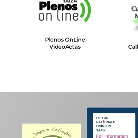
Plenos OnLine
VideoActas
Cal