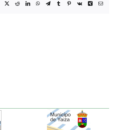
Facebook
X
Reddit
LinkedIn
WhatsApp
Telegram
Tumblr
Pinterest
Vk
Xing
Correo
electrónico