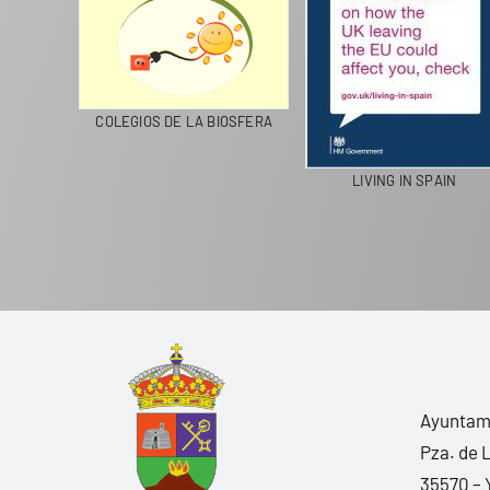
CICLA
COLEGIOS DE LA BIOSFERA
LIVING IN SPAIN
Ayuntami
Pza. de 
35570 – 