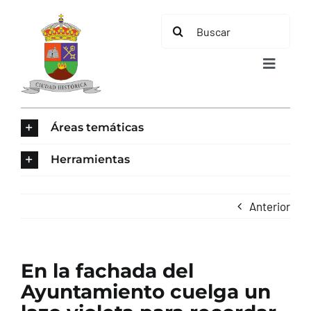
Saltar
Buscar:
al
contenido
Toggle
Navigat
INICIO
Áreas temáticas
ÁREAS TEMÁTICAS
Herramientas
EL MUNICIPIO
Anterior
AYUNTAMIENTO
En la fachada del
TURISMO
Ayuntamiento cuelga un