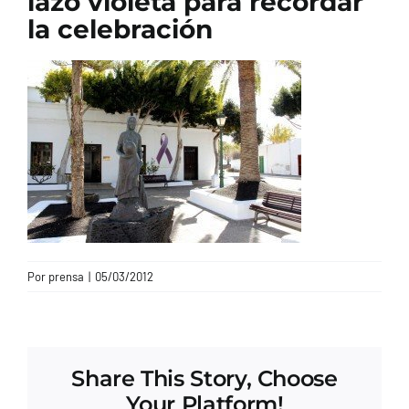
lazo violeta para recordar
la celebración
CONTACTO
Por
prensa
|
05/03/2012
Share This Story, Choose
Your Platform!