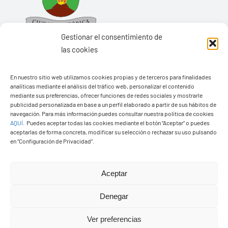
Gestionar el consentimiento de
las cookies
En nuestro sitio web utilizamos cookies propias y de terceros para finalidades
Ayuntamiento de Yaiza
analíticas mediante el análisis del tráfico web, personalizar el contenido
Pza. de Los Remedios, 1
mediante sus preferencias, ofrecer funciones de redes sociales y mostrarle
publicidad personalizada en base a un perfil elaborado a partir de sus hábitos de
35570 – Yaiza
navegación. Para más información puedes consultar nuestra política de cookies
AQUÍ
.
Puedes aceptar todas las cookies mediante el botón “Aceptar” o puedes
Tel:
928 83 62 20
aceptarlas de forma concreta, modificar su selección o rechazar su uso pulsando
en “Configuración de Privacidad”.
Toggle
Navigation
Aceptar
© Copyright2026 Ayuntamiento de Yaiza - Todos los
Transparencia
Denegar
derechos reservads
Ver preferencias
Aviso legal
Diseño web Solucionet.com
&
Cibernatural