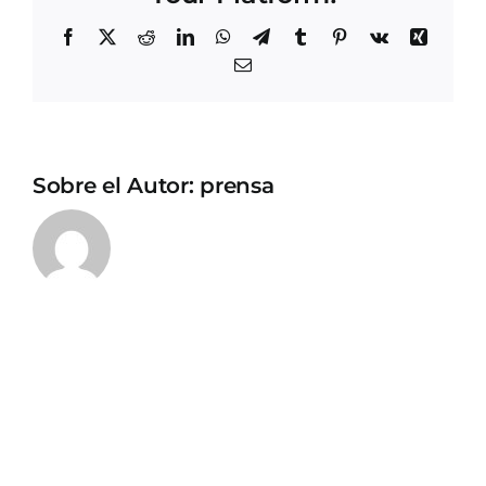
Facebook
X
Reddit
LinkedIn
WhatsApp
Telegram
Tumblr
Pinterest
Vk
Xing
Correo
electrónico
Sobre el Autor:
prensa