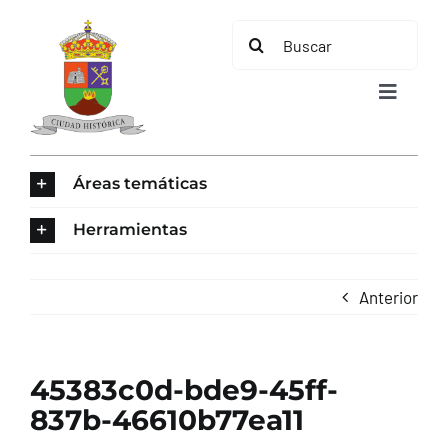
Saltar
Buscar:
al
contenido
Toggle
Navigat
INICIO
Áreas temáticas
ÁREAS TEMÁTICAS
Herramientas
EL MUNICIPIO
Anterior
AYUNTAMIENTO
45383c0d-bde9-45ff-
TURISMO
837b-46610b77ea11