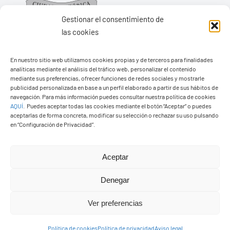
Gestionar el consentimiento de
las cookies
En nuestro sitio web utilizamos cookies propias y de terceros para finalidades
Ayuntamiento de Yaiza
analíticas mediante el análisis del tráfico web, personalizar el contenido
Pza. de Los Remedios, 1
mediante sus preferencias, ofrecer funciones de redes sociales y mostrarle
publicidad personalizada en base a un perfil elaborado a partir de sus hábitos de
35570 – Yaiza
navegación. Para más información puedes consultar nuestra política de cookies
AQUÍ
.
Puedes aceptar todas las cookies mediante el botón “Aceptar” o puedes
Tel:
928 83 62 20
aceptarlas de forma concreta, modificar su selección o rechazar su uso pulsando
en “Configuración de Privacidad”.
Toggle
Aceptar
Navigation
© Copyright2026 Ayuntamiento de Yaiza - Todos los
Transparencia
Denegar
derechos reservads
Ver preferencias
Aviso legal
Diseño web Solucionet.com
&
Cibernatural
Política de cookies
Política de privacidad
Aviso legal