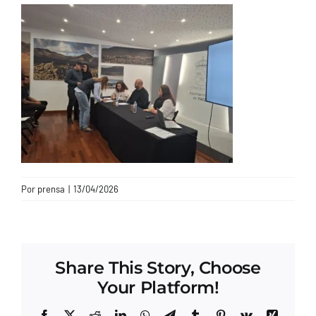
CONTACTO
Por
prensa
|
13/04/2026
Share This Story, Choose
Your Platform!
Facebook
X
Reddit
LinkedIn
WhatsApp
Telegram
Tumblr
Pinterest
Vk
Xing