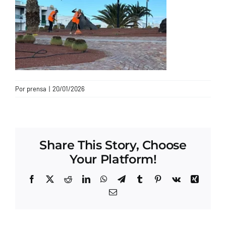
CONTACTO
Por
prensa
|
20/01/2026
Share This Story, Choose
Your Platform!
Facebook
X
Reddit
LinkedIn
WhatsApp
Telegram
Tumblr
Pinterest
Vk
Xing
Correo
electrónico