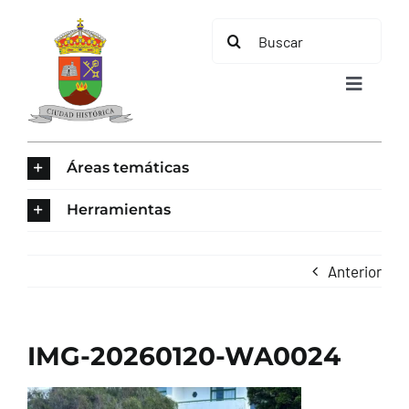
Saltar
Buscar:
al
contenido
Toggle
Navigat
INICIO
Áreas temáticas
ÁREAS TEMÁTICAS
Herramientas
EL MUNICIPIO
Anterior
AYUNTAMIENTO
IMG-20260120-WA0024
TURISMO