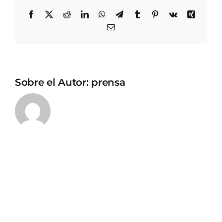
Facebook
X
Reddit
LinkedIn
WhatsApp
Telegram
Tumblr
Pinterest
Vk
Xing
Correo
electrónico
Sobre el Autor:
prensa