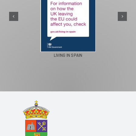
PASEOS EN CA
NG IN SPAIN