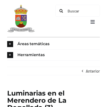
Saltar
Buscar:
al
contenido
Toggle
Navigat
INICIO
Áreas temáticas
ÁREAS TEMÁTICAS
Herramientas
EL MUNICIPIO
Anterior
AYUNTAMIENTO
Luminarias en el
TURISMO
Merendero de La