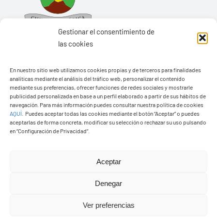
Gestionar el consentimiento de
las cookies
En nuestro sitio web utilizamos cookies propias y de terceros para finalidades
Ayuntamiento de Yaiza
analíticas mediante el análisis del tráfico web, personalizar el contenido
mediante sus preferencias, ofrecer funciones de redes sociales y mostrarle
Pza. de Los Remedios, 1
publicidad personalizada en base a un perfil elaborado a partir de sus hábitos de
35570 – Yaiza
navegación. Para más información puedes consultar nuestra política de cookies
AQUÍ
.
Puedes aceptar todas las cookies mediante el botón “Aceptar” o puedes
Tel:
928 83 62 20
aceptarlas de forma concreta, modificar su selección o rechazar su uso pulsando
en “Configuración de Privacidad”.
Toggle
Aceptar
Navigation
© Copyright2026 Ayuntamiento de Yaiza - Todos los
Transparencia
Denegar
derechos reservads
Ver preferencias
Aviso legal
Diseño web Solucionet.com
&
Cibernatural