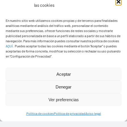
las cookies
En nuestro sitio web utilizamos cookies propias y de terceros para finalidades
analíticas mediante el análisis del tráfico web, personalizar el contenido
Ayuntamiento de Yaiza
mediante sus preferencias, ofrecer funciones de redes sociales y mostrarle
Pza. de Los Remedios, 1
publicidad personalizada en base a un perfil elaborado a partir de sus hábitos de
navegación. Para más información puedes consultar nuestra política de cookies
35570 – Yaiza
AQUÍ
.
Puedes aceptar todas las cookies mediante el botón “Aceptar” o puedes
Tel:
928 83 62 20
aceptarlas de forma concreta, modificar su selección o rechazar su uso pulsando
en “Configuración de Privacidad”.
Toggle
Aceptar
Navigation
© Copyright2026 Ayuntamiento de Yaiza - Todos los
Transparencia
Denegar
derechos reservads
Ver preferencias
Aviso legal
Diseño web Solucionet.com
&
Cibernatural
Política de cookies
Política de privacidad
Aviso legal
Política de privacidad