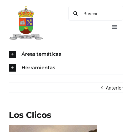
Saltar
Buscar:
al
contenido
Toggle
Navigat
INICIO
Áreas temáticas
ÁREAS TEMÁTICAS
Herramientas
EL MUNICIPIO
Anterior
AYUNTAMIENTO
Los Clicos
TURISMO