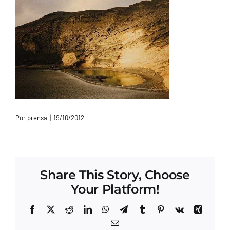
CONTACTO
Por
prensa
|
19/10/2012
Share This Story, Choose
Your Platform!
Facebook
X
Reddit
LinkedIn
WhatsApp
Telegram
Tumblr
Pinterest
Vk
Xing
Correo