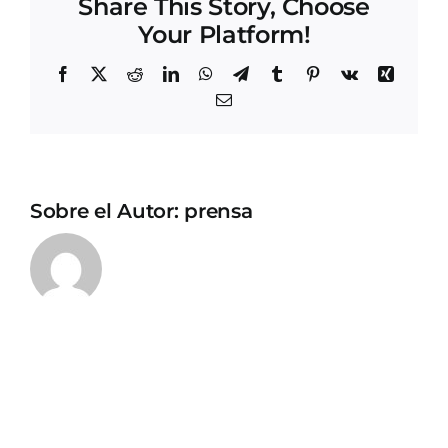
Share This Story, Choose
Your Platform!
Facebook
X
Reddit
LinkedIn
WhatsApp
Telegram
Tumblr
Pinterest
Vk
Xing
Correo
electrónico
Sobre el Autor:
prensa