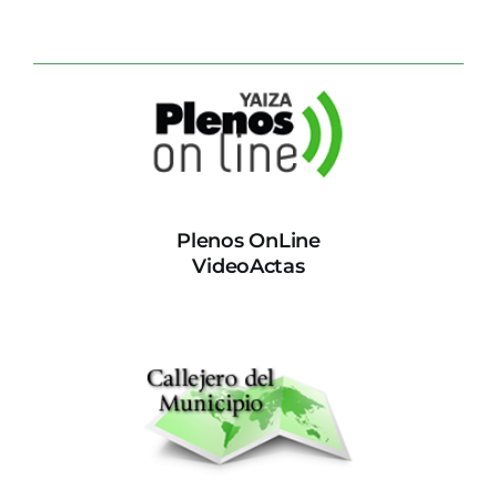
Plenos OnLine
VideoActas