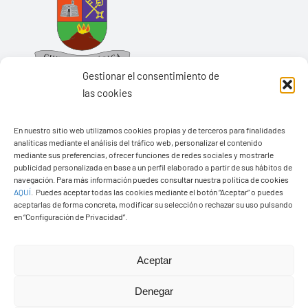
Gestionar el consentimiento de
las cookies
En nuestro sitio web utilizamos cookies propias y de terceros para finalidades
Ayuntamiento de Yaiza
analíticas mediante el análisis del tráfico web, personalizar el contenido
mediante sus preferencias, ofrecer funciones de redes sociales y mostrarle
Pza. de Los Remedios, 1
publicidad personalizada en base a un perfil elaborado a partir de sus hábitos de
35570 – Yaiza
navegación. Para más información puedes consultar nuestra política de cookies
AQUÍ
.
Puedes aceptar todas las cookies mediante el botón “Aceptar” o puedes
Tel:
928 83 62 20
aceptarlas de forma concreta, modificar su selección o rechazar su uso pulsando
en “Configuración de Privacidad”.
Toggle
Aceptar
Navigation
© Copyright2026 Ayuntamiento de Yaiza - Todos los
Transparencia
Denegar
derechos reservads