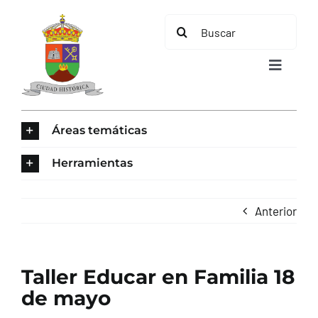
Saltar
Buscar:
al
contenido
Toggle
Navigat
INICIO
Áreas temáticas
ÁREAS TEMÁTICAS
Herramientas
EL MUNICIPIO
Anterior
AYUNTAMIENTO
Taller Educar en Familia 18
TURISMO
de mayo