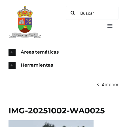
Saltar
Buscar:
al
contenido
Toggle
Navigat
INICIO
Áreas temáticas
ÁREAS TEMÁTICAS
Herramientas
EL MUNICIPIO
Anterior
AYUNTAMIENTO
IMG-20251002-WA0025
TURISMO