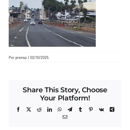
CONTACTO
Por
prensa
|
02/10/2025
Share This Story, Choose
Your Platform!
Facebook
X
Reddit
LinkedIn
WhatsApp
Telegram
Tumblr
Pinterest
Vk
Xing
Correo
electrónico