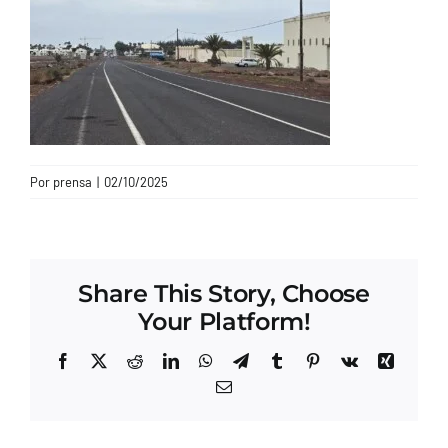
CONTACTO
Por
prensa
|
02/10/2025
Share This Story, Choose
Your Platform!
Facebook
X
Reddit
LinkedIn
WhatsApp
Telegram
Tumblr
Pinterest
Vk
Xing
Correo
electrónico