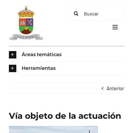
Saltar
Buscar:
al
contenido
Toggle
Navigat
INICIO
Áreas temáticas
ÁREAS TEMÁTICAS
Herramientas
EL MUNICIPIO
Anterior
AYUNTAMIENTO
Vía objeto de la actuación
TURISMO