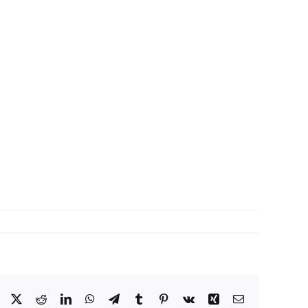
Facebook
X
Reddit
LinkedIn
WhatsApp
Telegram
Tumblr
Pinterest
Vk
Xing
Correo