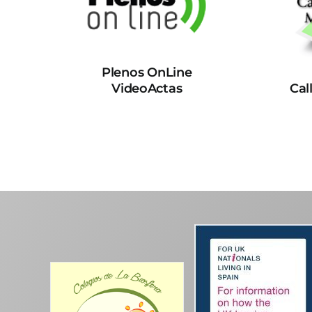
Plenos OnLine
VideoActas
Cal