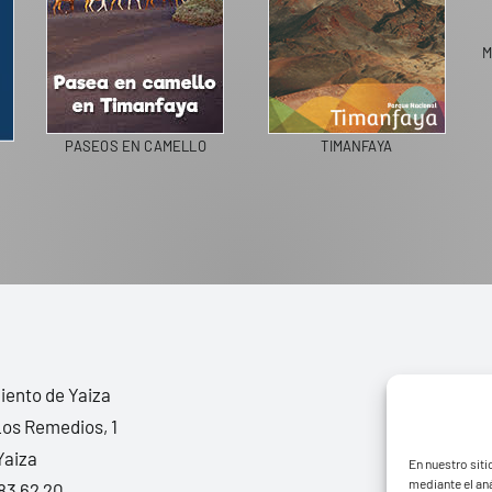
COLEGIOS DE LA BIOSFERA
LIVING IN SPAIN
ento de Yaiza
Los Remedios, 1
Yaiza
En nuestro siti
mediante el aná
83 62 20