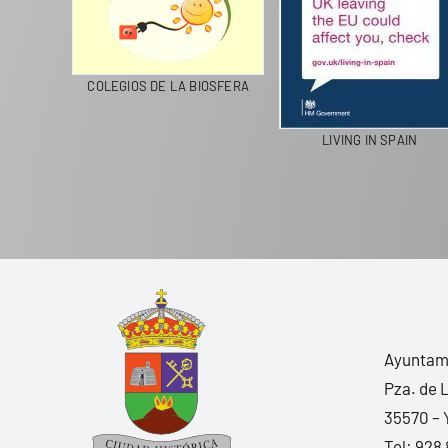
MERCADO MUNICIPAL DE UGA
LANZAROTE RECICLA
Ayuntami
Pza. de 
35570 – 
Tel:
928 