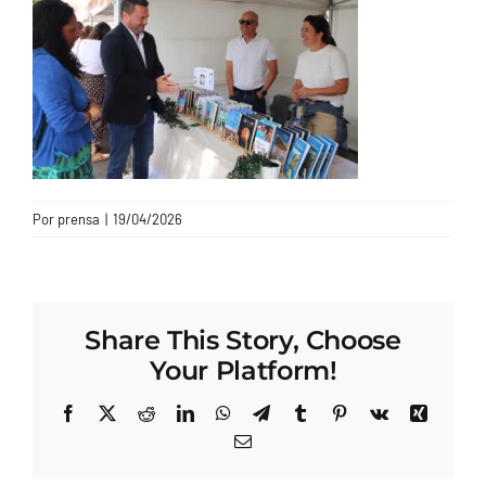
CONTACTO
Por
prensa
|
19/04/2026
Share This Story, Choose
Your Platform!
Facebook
X
Reddit
LinkedIn
WhatsApp
Telegram
Tumblr
Pinterest
Vk
Xing
Correo
electrónico