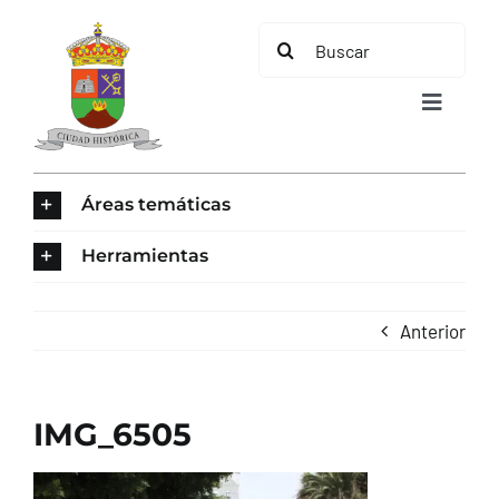
Saltar
Buscar:
al
contenido
Toggle
Navigat
INICIO
Áreas temáticas
ÁREAS TEMÁTICAS
Herramientas
EL MUNICIPIO
Anterior
AYUNTAMIENTO
IMG_6505
TURISMO