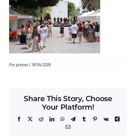
CONTACTO
Por
prensa
|
19/04/2026
Share This Story, Choose
Your Platform!
Facebook
X
Reddit
LinkedIn
WhatsApp
Telegram
Tumblr
Pinterest
Vk
Xing
Correo
electrónico