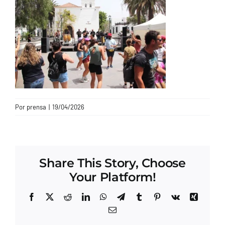
CONTACTO
Por
prensa
|
19/04/2026
Share This Story, Choose
Your Platform!
Facebook
X
Reddit
LinkedIn
WhatsApp
Telegram
Tumblr
Pinterest
Vk
Xing
Correo
electrónico