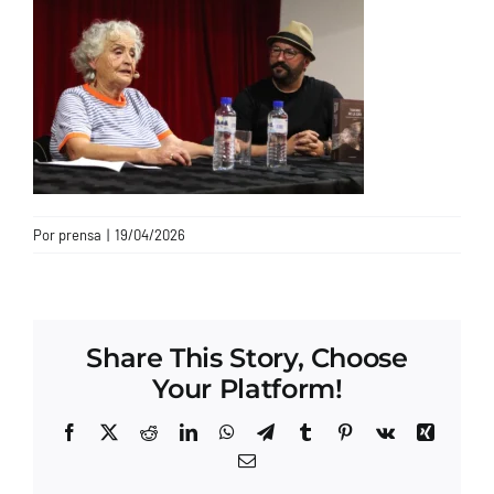
CONTACTO
Por
prensa
|
19/04/2026
Share This Story, Choose
Your Platform!
Facebook
X
Reddit
LinkedIn
WhatsApp
Telegram
Tumblr
Pinterest
Vk
Xing
Correo
electrónico