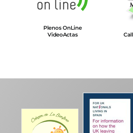
Plenos OnLine
VideoActas
Cal