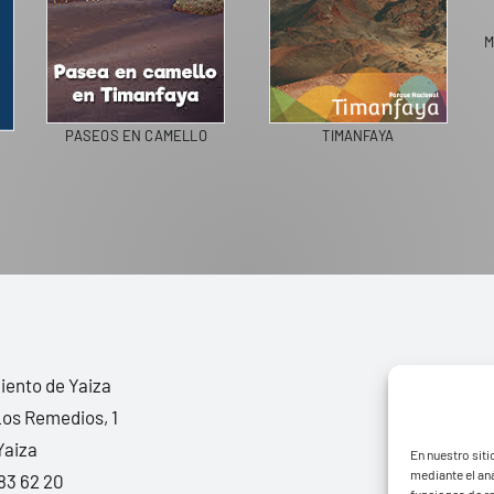
PASEOS EN CAMELLO
TIMANFAYA
IN
ento de Yaiza
Los Remedios, 1
Yaiza
En nuestro siti
mediante el aná
83 62 20