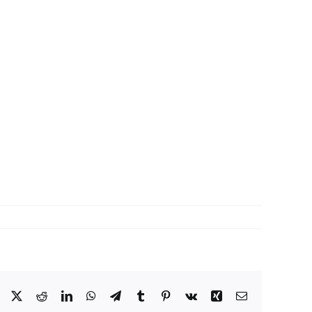
Facebook
X
Reddit
LinkedIn
WhatsApp
Telegram
Tumblr
Pinterest
Vk
Xing
Correo
electrónico