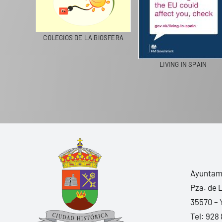
TE RECICLA
COLEGIOS DE LA BIOSFERA
LIVING IN SPA
Ayuntami
Pza. de 
35570 – 
Tel:
928 