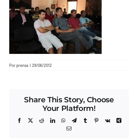
CONTACTO
Por
prensa
|
29/06/2012
Share This Story, Choose
Your Platform!
Facebook
X
Reddit
LinkedIn
WhatsApp
Telegram
Tumblr
Pinterest
Vk
Xing
Correo
electrónico