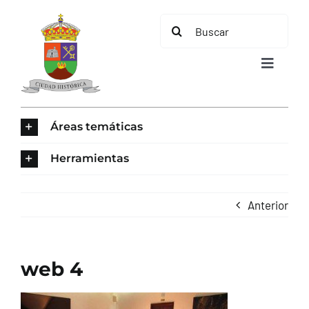
Saltar
Buscar:
al
contenido
Toggle
Navigat
INICIO
Áreas temáticas
ÁREAS TEMÁTICAS
Herramientas
EL MUNICIPIO
Anterior
AYUNTAMIENTO
web 4
TURISMO