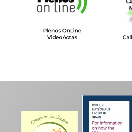
Plenos OnLine
VideoActas
Cal