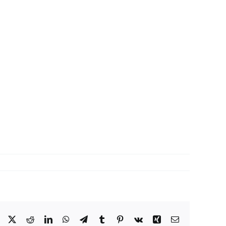
Facebook
X
Reddit
LinkedIn
WhatsApp
Telegram
Tumblr
Pinterest
Vk
Xing
Correo