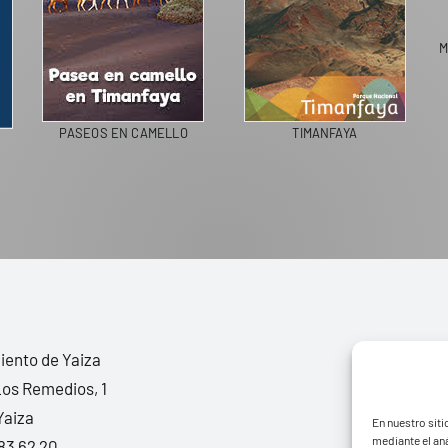
M
PASEOS EN CAMELLO
TIMANFAYA
ento de Yaiza
Los Remedios, 1
Yaiza
En nuestro siti
mediante el aná
83 62 20