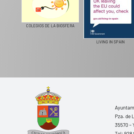
CICLA
COLEGIOS DE LA BIOSFERA
LIVING IN SPAIN
Ayuntami
Pza. de 
35570 – 
Tel:
928 