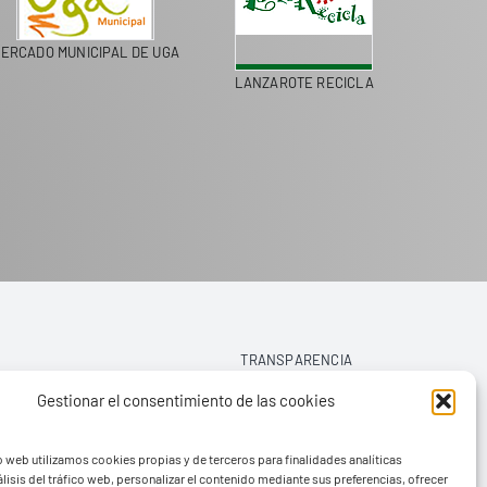
ERCADO MUNICIPAL DE UGA
LANZAROTE RECICLA
COLEGI
TRANSPARENCIA
Gestionar el consentimiento de las cookies
AVISO LEGAL
o web utilizamos cookies propias y de terceros para finalidades analíticas
POLÍTICA DE PRIVACIDAD
lisis del tráfico web, personalizar el contenido mediante sus preferencias, ofrecer