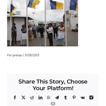
CONTACTO
Por
prensa
|
31/05/2013
Share This Story, Choose
Your Platform!
Facebook
X
Reddit
LinkedIn
WhatsApp
Telegram
Tumblr
Pinterest
Vk
Xing
Correo