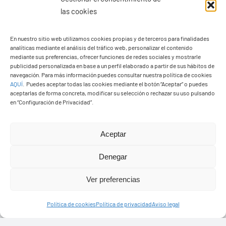
las cookies
En nuestro sitio web utilizamos cookies propias y de terceros para finalidades
analíticas mediante el análisis del tráfico web, personalizar el contenido
Ayuntamiento de Yaiza
mediante sus preferencias, ofrecer funciones de redes sociales y mostrarle
Pza. de Los Remedios, 1
publicidad personalizada en base a un perfil elaborado a partir de sus hábitos de
navegación. Para más información puedes consultar nuestra política de cookies
35570 – Yaiza
AQUÍ
.
Puedes aceptar todas las cookies mediante el botón “Aceptar” o puedes
Tel:
928 83 62 20
aceptarlas de forma concreta, modificar su selección o rechazar su uso pulsando
en “Configuración de Privacidad”.
Toggle
Aceptar
Navigation
© Copyright2026 Ayuntamiento de Yaiza - Todos los
Transparencia
Denegar
derechos reservads
Ver preferencias
Aviso legal
Diseño web Solucionet.com
&
Cibernatural
Política de cookies
Política de privacidad
Aviso legal
Política de privacidad