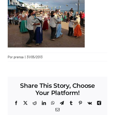
CONTACTO
Por
prensa
|
31/05/2013
Share This Story, Choose
Your Platform!
Facebook
X
Reddit
LinkedIn
WhatsApp
Telegram
Tumblr
Pinterest
Vk
Xing
Correo
electrónico