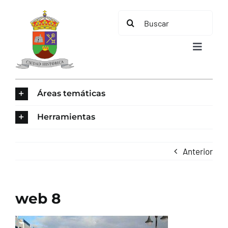
Saltar
Buscar:
al
contenido
Toggle
Navigat
INICIO
Áreas temáticas
ÁREAS TEMÁTICAS
Herramientas
EL MUNICIPIO
Anterior
AYUNTAMIENTO
web 8
TURISMO