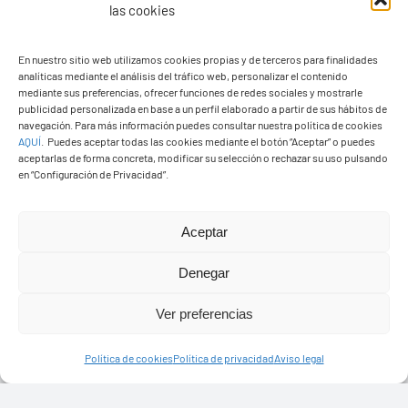
las cookies
En nuestro sitio web utilizamos cookies propias y de terceros para finalidades
analíticas mediante el análisis del tráfico web, personalizar el contenido
Ayuntamiento de Yaiza
mediante sus preferencias, ofrecer funciones de redes sociales y mostrarle
Pza. de Los Remedios, 1
publicidad personalizada en base a un perfil elaborado a partir de sus hábitos de
navegación. Para más información puedes consultar nuestra política de cookies
35570 – Yaiza
AQUÍ
.
Puedes aceptar todas las cookies mediante el botón “Aceptar” o puedes
Tel:
928 83 62 20
aceptarlas de forma concreta, modificar su selección o rechazar su uso pulsando
en “Configuración de Privacidad”.
Toggle
Aceptar
Navigation
© Copyright2026 Ayuntamiento de Yaiza - Todos los
Transparencia
Denegar
derechos reservads
Ver preferencias
Aviso legal
Diseño web Solucionet.com
&
Cibernatural
Política de cookies
Política de privacidad
Aviso legal
Política de privacidad